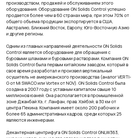
производством, продажей и обслуживанием этого
оборудования. Оборудование GN Solids Control успешно
продается более чем в 60 странах мира, при этом 70% от
общего объема продукции экспортируется в США,
Австралию, Ближний Восток, Европу, Юго-Восточную Азию
и другие регионы.
Одним из главных направлений деятельности GN Solids
Control является оборудование для обращения с
буровыми шламами и буровыми растворами. Компания GN
Solids Control была первым китайским заводом, который в
свое время разработал и произвел вертикальный
осушитель не американского производства (аналог VERTI-
G от Mi SWACO или Vortex от NOV). GN Solids Control была
создана в 2007 году с уставным капиталом свыше 10
миллионов юаней. Она располагается в промышленной
зоне Джанбай Хэ, г. Ланфан, прав. Хэйбэй, в 30 км от
центра Пекина. Компания имеет около 200 рабочих и
более 65 административных кадров, среди которых 25
являются инженерами.
Декантерная центрифуга GN Solids Control GNLW363,