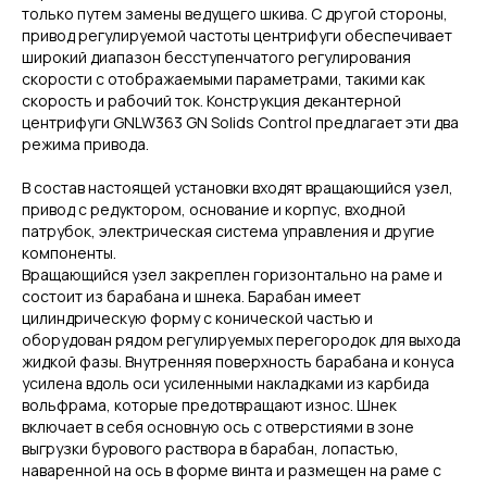
только путем замены ведущего шкива. С другой стороны,
привод регулируемой частоты центрифуги обеспечивает
широкий диапазон бесступенчатого регулирования
скорости с отображаемыми параметрами, такими как
скорость и рабочий ток. Конструкция декантерной
центрифуги GNLW363 GN Solids Control предлагает эти два
режима привода.
В состав настоящей установки входят вращающийся узел,
привод с редуктором, основание и корпус, входной
патрубок, электрическая система управления и другие
компоненты.
Вращающийся узел закреплен горизонтально на раме и
состоит из барабана и шнека. Барабан имеет
цилиндрическую форму с конической частью и
оборудован рядом регулируемых перегородок для выхода
жидкой фазы. Внутренняя поверхность барабана и конуса
усилена вдоль оси усиленными накладками из карбида
вольфрама, которые предотвращают износ. Шнек
включает в себя основную ось с отверстиями в зоне
выгрузки бурового раствора в барабан, лопастью,
наваренной на ось в форме винта и размещен на раме с