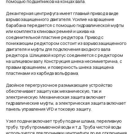
помощью подшипников на концах вала.
Декантерная центрифуга имеет главный привод в виде
взрывозащищенного двигателя. Усилие на вращение
барабана передается с помощью гидравлической муфты
или комплекта клиновых ремней и шкива на
соединительной пластине редуктора. Привод с
понижающим редуктором состоит из взрывозащищенного
двигателя и муфты для подключения входного вала
редуктора. Шлицевой корпус соединяется с редуктором
на шлицевом валу. Конструкция шнека несимметрична, с
правым вращением, и поверхность шнека защищена
пластинами из карбида вольфрама.
Двойное перегрузочное размыкающее устройство
обеспечивает защиту как механическую, так и
электрическую. Механическая защита включает
гидравлические муфты, а электрическая защита включает
панель управления VFD и токовую защиту.
Узел подачи включает трубу подачи шлама, переливную
трубу, трубу промывочной воды и т.д. Труба чистой воды
используется для промывки центрифуги до ее отключения,