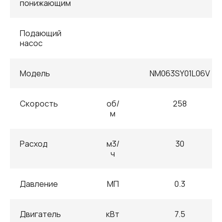
понижающим
Подающий
насос
Модель
NM063SY01L06V
Скорость
об/
258
м
Расход
м3/
30
ч
Давление
МП
0.3
Двигатель
кВт
7.5