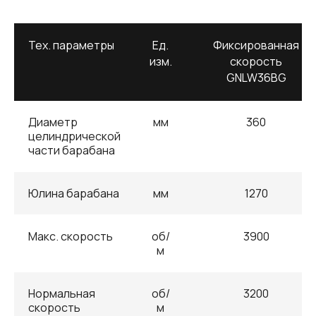
Тех. параметры
Ед.
Фиксированная
изм.
скорость
GNLW36BG
Диаметр
мм
360
целиндрической
части барабана
Юлина барабана
мм
1270
Макс. скорость
об/
3900
м
Нормальная
об/
3200
скорость
м