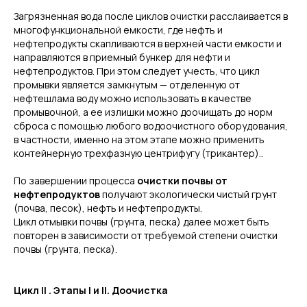
Загрязненная вода после циклов очистки расслаивается в
многофункциональной емкости, где нефть и
нефтепродукты скапливаются в верхней части емкости и
направляются в приемный бункер для нефти и
нефтепродуктов. При этом следует учесть, что цикл
промывки является замкнутым — отделенную от
нефтешлама воду можно использовать в качестве
промывочной, а ее излишки можно доочищать до норм
сброса с помощью любого водоочистного оборудования,
в частности, именно на этом этапе можно применить
контейнерную трехфазную центрифугу (трикантер)..
По завершении процесса
очистки почвы от
нефтепродуктов
получают экологически чистый грунт
(почва, песок), нефть и нефтепродукты.
Цикл отмывки почвы (грунта, песка) далее может быть
повторен в зависимости от требуемой степени очистки
почвы (грунта, песка).
Цикл II . Этапы I и II. Доочистка