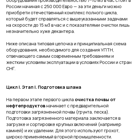
оборудования производительностью 7-10 м3 в час стоит в
России начиная с 250 000 Евро — за эти деньги можно
приобрети отечественный комплекс полного цикла,
который будет справляться с вышеуказанными задачами
на скорости до 15 м3 в час и с показателями очистки лишь
незначительно хуже декантера.
Ниже описана типовая цепочка и принципиальная схема
оборудования, необходимого для создания УПТН,
отвечающего самым современным требованиям и
жестким условиям эксплуатации в условиях России и стран
СНГ.
Цикл I. Этап I. Подготовка шлама
На первом этапе первого цикла
очистка почвы от
нефтепродуктов
начинает с предварительной
подготовки загрязненной почвы (грунта, песка).
Подготовка загрязненного материала заключается в
загрузке и сортировке крупных включений (например
камней) и их удалении. Для этого используют грохот,
широко применяемый в горной промышленности.