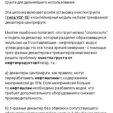
грунта для дальнейшего использования.
Эта цепочка включает в себя установку очистки грунта
(
типа УОГ-15
) и контейнерный модуль на базе трехфазной
декантера-центрифуги.
Многие ошибочно полагают, что грунт можно "сполоснуть"
и подать на декантер, который разделит образовавшуюся
эмульсию на 3 составляющие - нефтепродукт, воду и
углеводороды. Но эта точка зрения неверная - с помощью
трех-фазных декантеров и трикантеров невозможно
решить проблему
очистки грунта от
нефтепродуктов
#nbsp, т.к.:
а) декантеры-центрифуги, как правило, могут
перерабатывать
нефтешламы
с содержанием
мехпримесей до 15%. Если мехпримесей больше,
то
нефтешлам
необходимо разбавлять водой, что
требует дополнительного оборудования и снижает
производительность;
б) 3-фазный декантер без обвязки и сопутствующего