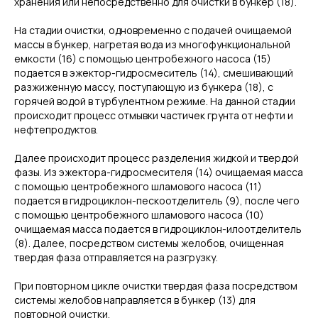
хранения или непосредственно для очистки в бункер (18).
На стадии очистки, одновременно с подачей очищаемой
массы в бункер, нагретая вода из многофункциональной
емкости (16) с помощью центробежного насоса (15)
подается в эжектор-гидросмеситель (14), смешивающий
разжиженную массу, поступающую из бункера (18), с
горячей водой в турбулентном режиме. На данной стадии
происходит процесс отмывки частичек грунта от нефти и
нефтепродуктов.
Далее происходит процесс разделения жидкой и твердой
фазы. Из эжектора-гидросмесителя (14) очищаемая масса
с помощью центробежного шламового насоса (11)
подается в гидроциклон-пескоотделитель (9), после чего
с помощью центробежного шламового насоса (10)
очищаемая масса подается в гидроциклон-илоотделитель
(8). Далее, посредством системы желобов, очищенная
твердая фаза отправляется на разгрузку.
При повторном цикле очистки твердая фаза посредством
системы желобов направляется в бункер (13) для
повторной очистки.